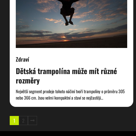
Zdraví
Dětská trampolína může mít různé
rozměry
Největší segment prodeje tohoto náčiní tvoří trampolíny o průměru 305
nebo 366 cm. Jsou velmi kompaktní a staví se nejčastěji…
Stránkování
1
2
příspěvků