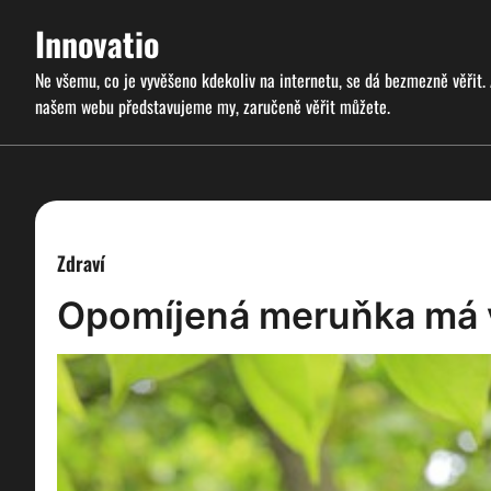
Skip
Innovatio
to
content
Ne všemu, co je vyvěšeno kdekoliv na internetu, se dá bezmezně věřit.
našem webu představujeme my, zaručeně věřit můžete.
Zdraví
Opomíjená meruňka má 