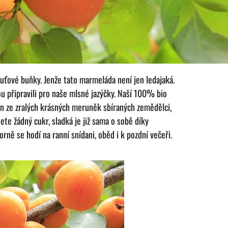
uťové buňky. Jenže tato marmeláda není jen ledajaká.
kou připravili pro naše mlsné jazýčky. Naší 100% bio
en ze zralých krásných meruněk sbíraných zemědělci,
ete žádný cukr, sladká je již sama o sobě díky
rně se hodí na ranní snídani, oběd i k pozdní večeři.