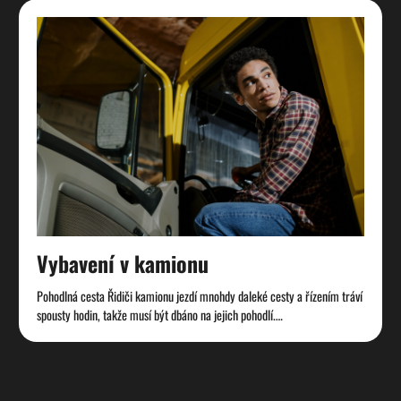
Vybavení v kamionu
Pohodlná cesta Řidiči kamionu jezdí mnohdy daleké cesty a řízením tráví
spousty hodin, takže musí být dbáno na jejich pohodlí.…