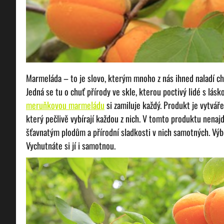
Marmeláda – to je slovo, kterým mnoho z nás ihned naladí ch
Jedná se tu o chuť přírody ve skle, kterou poctivý lidé s lás
meruňkovou marmeládu
si zamiluje každý. Produkt je vytvář
který pečlivě vybírají každou z nich. V tomto produktu nenajd
šťavnatým plodům a přírodní sladkosti v nich samotných. Výbo
Vychutnáte si jí i samotnou.