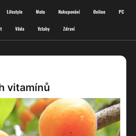
Lifestyle
Moto
Nakupování
Online
PC
t
Věda
Vztahy
Zdraví
h vitamínů