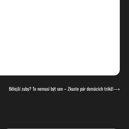
Bělejší zuby? To nemusí být sen – Zkuste pár domácích triků!
⟶