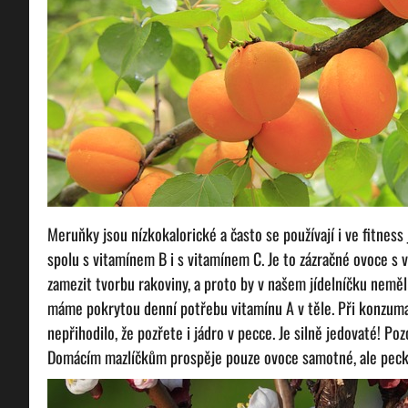
Meruňky jsou nízkokalorické a často se používají i ve fitness j
spolu s vitamínem B i s vitamínem C. Je to zázračné ovoce s v
zamezit tvorbu rakoviny, a proto by v našem jídelníčku neměl
máme pokrytou denní potřebu vitamínu A v těle. Při konzum
nepřihodilo, že pozřete i jádro v pecce. Je silně jedovaté! P
Domácím mazlíčkům prospěje pouze ovoce samotné, ale peck