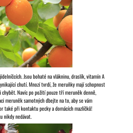
ídelníčcích. Jsou bohaté na vlákninu, draslík, vitamín A
ynikající chutí. Mnozí tvrdí, že meruňky mají schopnost
i chybět. Navíc po požití pouze tří meruněk denně,
aci meruněk samotných dbejte na to, aby se vám
ozor také při kontaktu pecky a domácích mazlíčků!
u nikdy nedávat.