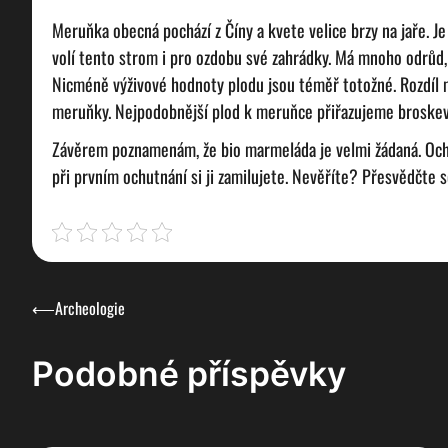
Meruňka obecná pochází z Číny a kvete velice brzy na jaře. J
volí tento strom i pro ozdobu své zahrádky. Má mnoho odrůd,
Nicméně výživové hodnoty plodu jsou téměř totožné. Rozdíl me
meruňky. Nejpodobnější plod k meruňce přiřazujeme broskev,
Závěrem poznamenám, že bio marmeláda je velmi žádaná. Ochu
při prvním ochutnání si ji zamilujete. Nevěříte? Přesvědčte s
Navigace
⟵
Archeologie
pro
Podobné příspěvky
příspěvek