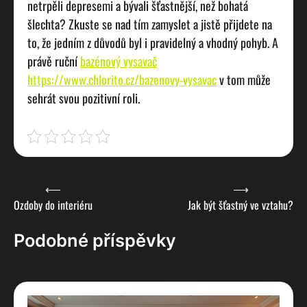
netrpěli depresemi a bývali šťastnější, než bohatá
šlechta? Zkuste se nad tím zamyslet a jistě přijdete na
to, že jedním z důvodů byl i pravidelný a vhodný pohyb. A
právě ruční
bazénový vysavač
https://www.chlorito.cz/bazenovy-vysavac
v tom může
sehrát svou pozitivní roli.
Navigace
⟵
⟶
Ozdoby do interiéru
Jak být šťastný ve vztahu?
pro
příspěvek
Podobné příspěvky