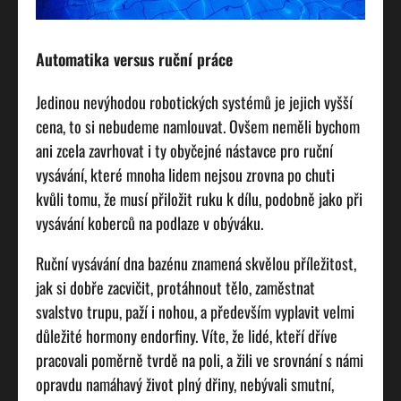
Automatika versus ruční práce
Jedinou nevýhodou robotických systémů je jejich vyšší
cena, to si nebudeme namlouvat. Ovšem neměli bychom
ani zcela zavrhovat i ty obyčejné nástavce pro ruční
vysávání, které mnoha lidem nejsou zrovna po chuti
kvůli tomu, že musí přiložit ruku k dílu, podobně jako při
vysávání koberců na podlaze v obýváku.
Ruční vysávání dna bazénu znamená skvělou příležitost,
jak si dobře zacvičit, protáhnout tělo, zaměstnat
svalstvo trupu, paží i nohou, a především vyplavit velmi
důležité hormony endorfiny. Víte, že lidé, kteří dříve
pracovali poměrně tvrdě na poli, a žili ve srovnání s námi
opravdu namáhavý život plný dřiny, nebývali smutní,