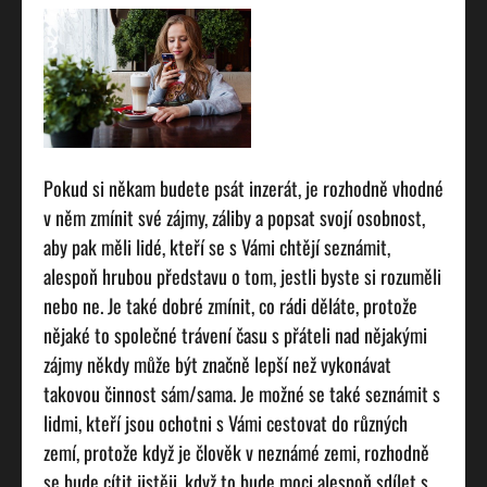
Pokud si někam budete psát inzerát, je rozhodně vhodné
v něm zmínit své zájmy, záliby a popsat svojí osobnost,
aby pak měli lidé, kteří se s Vámi chtějí seznámit,
alespoň hrubou představu o tom, jestli byste si rozuměli
nebo ne. Je také dobré zmínit, co rádi děláte, protože
nějaké to společné trávení času s přáteli nad nějakými
zájmy někdy může být značně lepší než vykonávat
takovou činnost sám/sama. Je možné se také seznámit s
lidmi, kteří jsou ochotni s Vámi cestovat do různých
zemí, protože když je člověk v neznámé zemi, rozhodně
se bude cítit jistěji, když to bude moci alespoň sdílet s