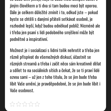
jiným člověkem a ti dva si tam budou moci být oporou.
Dále je celkem důležité zmínit i to, odkud jste – pokud
byste se chtěli s danými přáteli setkávat osobně, je
rozhodně lepší, když budou odněkud poblíž. Nicméně ale
i třeba jen psaní s lidi podobného smýšlení může být
podnětné a inspirativní.
Možnost je i socializaci s lidmi tolik nehrotit a třeba jen
různě přispívat do všemožných diskuzí, účastnit se
různých streamů a třeba i začít něco sám kreativně dělat
a sdílet to na sociálních sítích a čekat, že se ti praví lidé
ozvou sami – už jen z toho titulu, že se jim bude třeba
líbit Vaše umění, je pravděpodobné, že se jim bude líbit i
Vaše osobnost.