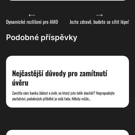
Navigace
⟵
⟶
Dynamické rozlišení pro AMD
Jezte zdravě, budete se cítit lépe!
pro
příspěvek
Podobné příspěvky
Nejčastější důvody pro zamítnutí
úvěru
Zamítla vám banka žádost o úvěr, ve který jste tolik doufali? Nepropadejte
zoufalství, podobných příběhů je celá řada. Někdy může…