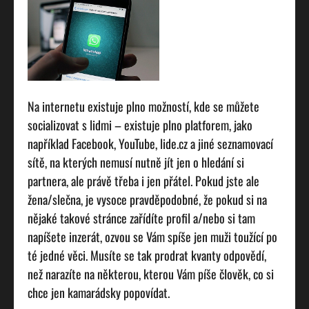
Na internetu existuje plno možností, kde se můžete
socializovat s lidmi – existuje plno platforem, jako
například Facebook, YouTube, lide.cz a jiné seznamovací
sítě, na kterých nemusí nutně jít jen o hledání si
partnera, ale právě třeba i jen přátel. Pokud jste ale
žena/slečna, je vysoce pravděpodobné, že pokud si na
nějaké takové stránce zařídíte profil a/nebo si tam
napíšete inzerát, ozvou se Vám spíše jen muži toužící po
té jedné věci. Musíte se tak prodrat kvanty odpovědí,
než narazíte na některou, kterou Vám píše člověk, co si
chce jen kamarádsky popovídat.