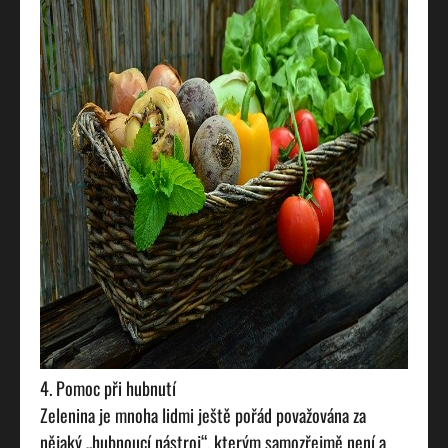
4. Pomoc při hubnutí
Zelenina je mnoha lidmi ještě pořád považována za
nějaký „hubnoucí nástroj“, kterým samozřejmě není a