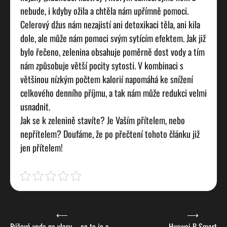
nebude, i kdyby ožila a chtěla nám upřímně pomoci.
Celerový džus nám nezajistí ani detoxikaci těla, ani kila
dole, ale může nám pomoci svým sytícím efektem. Jak již
bylo řečeno, zelenina obsahuje poměrně dost vody a tím
nám způsobuje větší pocity sytosti. V kombinaci s
většinou nízkým počtem kalorií napomáhá ke snížení
celkového denního příjmu, a tak nám může redukci velmi
usnadnit.
Jak se k zelenině stavíte? Je Vaším přítelem, nebo
nepřítelem? Doufáme, že po přečtení tohoto článku již
jen přítelem!
Navigace
⟵
⟶
Rýžová voda na vlasy – co to je a
Huawei P Smart