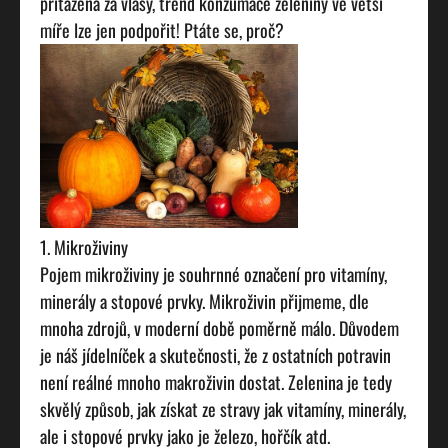
přitažena za vlasy, trend konzumace zeleniny ve větší
míře lze jen podpořit! Ptáte se, proč?
1. Mikroživiny
Pojem mikroživiny je souhrnné označení pro vitamíny,
minerály a stopové prvky. Mikroživin přijmeme, dle
mnoha zdrojů, v moderní době poměrně málo. Důvodem
je náš jídelníček a skutečnosti, že z ostatních potravin
není reálné mnoho makroživin dostat. Zelenina je tedy
skvělý způsob, jak získat ze stravy jak vitamíny, minerály,
ale i stopové prvky jako je železo, hořčík atd.