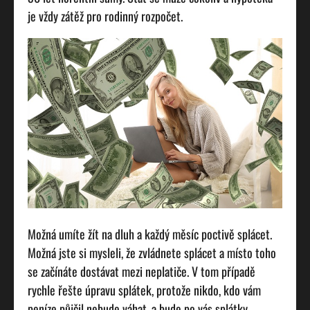
je vždy zátěž pro rodinný rozpočet.
Možná umíte žít na dluh a každý měsíc poctivě splácet.
Možná jste si mysleli, že zvládnete splácet a místo toho
se začínáte dostávat mezi neplatiče. V tom případě
rychle řešte úpravu splátek, protože nikdo, kdo vám
peníze půjčil nebude váhat, a bude po vás splátky