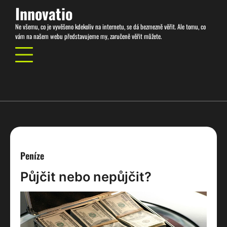
Skip
Innovatio
to
Ne všemu, co je vyvěšeno kdekoliv na internetu, se dá bezmezně věřit. Ale tomu, co
content
vám na našem webu představujeme my, zaručeně věřit můžete.
Peníze
Půjčit nebo nepůjčit?