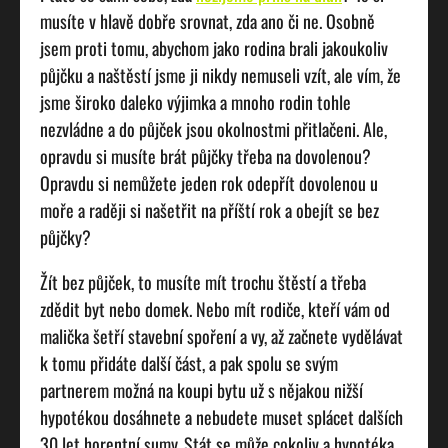
musíte v hlavě dobře srovnat, zda ano či ne. Osobně
jsem proti tomu, abychom jako rodina brali jakoukoliv
půjčku a naštěstí jsme ji nikdy nemuseli vzít, ale vím, že
jsme široko daleko výjimka a mnoho rodin tohle
nezvládne a do půjček jsou okolnostmi přitlačeni. Ale,
opravdu si musíte brát půjčky třeba na dovolenou?
Opravdu si nemůžete jeden rok odepřít dovolenou u
moře a raději si našetřit na příští rok a obejít se bez
půjčky?
Žít bez půjček, to musíte mít trochu štěstí a třeba
zdědit byt nebo domek. Nebo mít rodiče, kteří vám od
malička šetří stavební spoření a vy, až začnete vydělávat
k tomu přidáte další část, a pak spolu se svým
partnerem možná na koupi bytu už s nějakou nižší
hypotékou dosáhnete a nebudete muset splácet dalších
30 let horentní sumy. Stát se může cokoliv a hypotéka