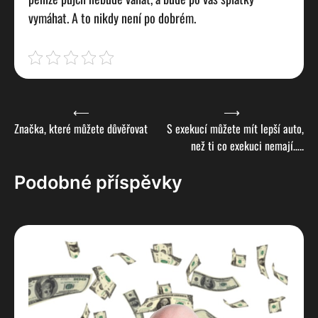
vymáhat. A to nikdy není po dobrém.
Navigace
⟵
⟶
Značka, které můžete důvěřovat
S exekucí můžete mít lepší auto,
pro
než ti co exekuci nemají…..
příspěvek
Podobné příspěvky