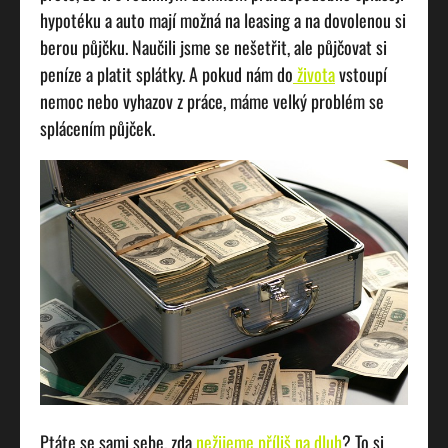
hypotéku a auto mají možná na leasing a na dovolenou si
berou půjčku. Naučili jsme se nešetřit, ale půjčovat si
peníze a platit splátky. A pokud nám do
života
vstoupí
nemoc nebo vyhazov z práce, máme velký problém se
splácením půjček.
Ptáte se sami sebe, zda
nežijeme příliš na dluh
? To si