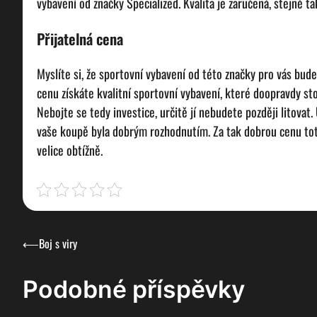
vybavení od značky Specialized. Kvalita je zaručená, stejně ta
Přijatelná cena
Myslíte si, že sportovní vybavení od této značky pro vás bu
cenu získáte kvalitní sportovní vybavení, které doopravdy sto
Nebojte se tedy investice, určitě jí nebudete později litovat
vaše koupě byla dobrým rozhodnutím. Za tak dobrou cenu toti
velice obtížně.
Navigace
⟵
Boj s viry
pro
Podobné příspěvky
příspěvek