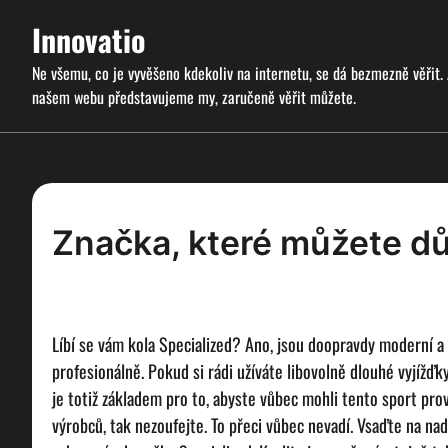
Skip
Innovatio
to
content
Ne všemu, co je vyvěšeno kdekoliv na internetu, se dá bezmezně věřit.
našem webu představujeme my, zaručeně věřit můžete.
Značka, které můžete d
Líbí se vám
kola Specialized
? Ano, jsou doopravdy moderní a
profesionálně. Pokud si rádi užíváte libovolně dlouhé vyjížďky
je totiž základem pro to, abyste vůbec mohli tento sport pro
výrobců, tak nezoufejte. To přeci vůbec nevadí. Vsaďte na nadpr