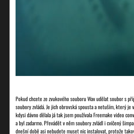
Pokud chcete ze zvukového souboru Wav udělat soubor s příp
soubory zvládá. Je jich obrovská spousta a netuším, který je 
kdysi dávno dělala já tak jsem používala Freemake video con
a byl zadarmo. Převádět v něm soubory zvládl i cvičený šimpan
dnešní době asi nebudete muset nic instalovat, protože tako