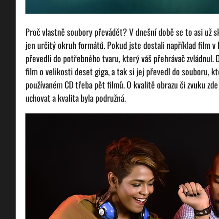
Proč vlastně soubory převádět? V dnešní době se to asi už sk
jen určitý okruh formátů. Pokud jste dostali například film v 
převedli do potřebného tvaru, který váš přehrávač zvládnul. 
film o velikosti deset giga, a tak si jej převedl do souboru, 
používaném CD třeba pět filmů. O kvalitě obrazu či zvuku zde h
uchovat a kvalita byla podružná.