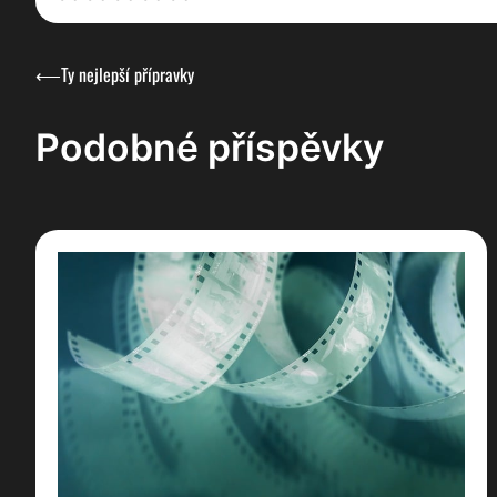
Navigace
⟵
Ty nejlepší přípravky
pro
Podobné příspěvky
příspěvek