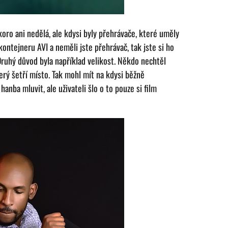
oro ani nedělá, ale kdysi byly přehrávače, které uměly
kontejneru AVI a neměli jste přehrávač, tak jste si ho
Druhý důvod byla například velikost. Někdo nechtěl
který šetří místo. Tak mohl mít na kdysi běžně
anba mluvit, ale uživateli šlo o to pouze si film