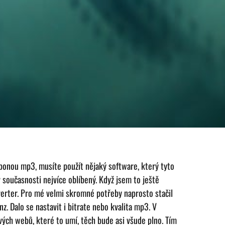
onou mp3, musíte použít nějaký software, který tyto
v současnosti nejvíce oblíbený. Když jsem to ještě
verter. Pro mé velmi skromné potřeby naprosto stačil
z. Dalo se nastavit i bitrate nebo kvalita mp3. V
vých webů, které to umí, těch bude asi všude plno. Tím