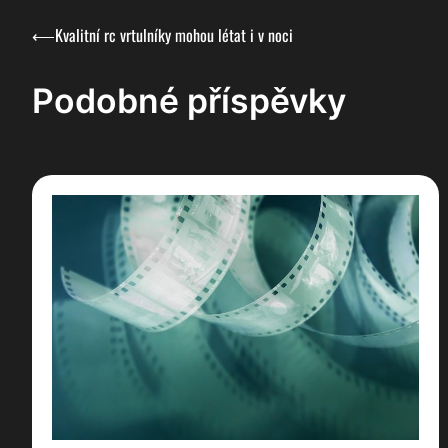
Navigace
⟵
Kvalitní rc vrtulníky mohou létat i v noci
pro
Podobné příspěvky
příspěvek