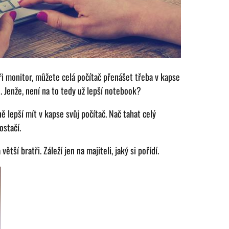
ři monitor, můžete celá počítač přenášet třeba v kapse
u. Jenže, není na to tedy už lepší notebook?
 lepší mít v kapse svůj počítač. Nač tahat celý
postačí.
ětší bratři. Záleží jen na majiteli, jaký si pořídí.