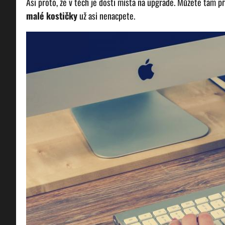
Asi proto, že v těch je dosti místa na upgrade. Můžete tam p
malé kostičky
už asi nenacpete.