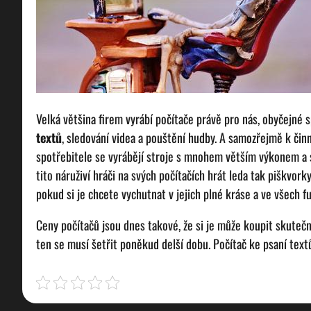
Velká většina firem vyrábí počítače právě pro nás, obyčejné s
textů
, sledování videa a pouštění hudby. A samozřejmě k činn
spotřebitele se vyrábějí stroje s mnohem větším výkonem a 
tito náruživí hráči na svých počítačích hrát leda tak piškvork
pokud si je chcete vychutnat v jejich plné kráse a ve všech 
Ceny počítačů jsou dnes takové, že si je může koupit skuteč
ten se musí šetřit poněkud delší dobu. Počítač ke psaní text