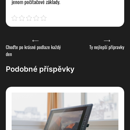
jenom počítačové základy.
Navigace
⟵
⟶
Choďte po krásné podlaze každý
Ty nejlepší přípravky
pro
den
příspěvek
Podobné příspěvky