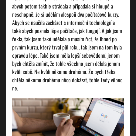
abych potom takhle strádala a připadala si hloupě a
neschopně, že si udělám alespoň dva počítačové kurzy.
Abych se naučila zacházet s informační technologií a
také abych poznala lépe počítače, jak fungují. A jak jsem
řekla, tak jsem také udělala a musím říct, že ihned po
prvním kurzu, který trval půl roku, tak jsem na tom byla
opravdu lépe. Také jsem měla lepší sebevědomí, jenom
bych chtěla zmínit, že tohle všechno jsem dělala jenom
kvůli sobě. Ne kvůli někomu druhému. Že bych třeba
chtěla někomu druhému něco dokázat, tohle tedy vůbec
ne.