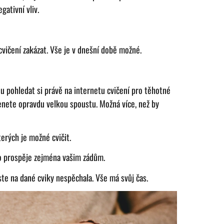
gativní vliv.
vičení zakázat. Vše je v dnešní době možné.
u pohledat si právě na internetu cvičení pro těhotné
enete opravdu velkou spoustu. Možná více, než by
terých je možné cvičit.
o prospěje zejména vašim zádům.
ste na dané cviky nespěchala. Vše má svůj čas.