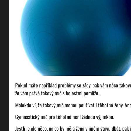
Pokud máte například problémy se zády, pak vám něco takov
že vám právě takový míč s bolestmi pomůže.
Málokdo ví, že takový míč mohou používat i těhotné ženy. Ano
Gymnastický míč pro těhotné
není žádnou výjimkou.
Jestli je ale něco, na co by měla žena v jiném stavu dbát, pak 