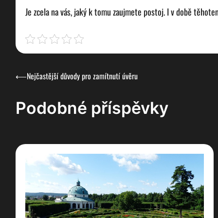
Je zcela na vás, jaký k tomu zaujmete postoj. I v době těhoten
Navigace
⟵
Nejčastější důvody pro zamítnutí úvěru
pro
Podobné příspěvky
příspěvek