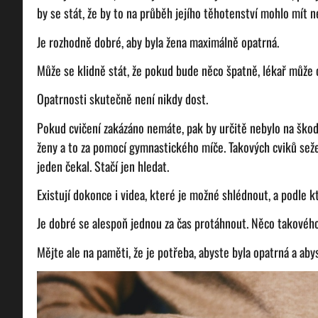
by se stát, že by to na průběh jejího těhotenství mohlo mít ne
Je rozhodně dobré, aby byla žena maximálně opatrná.
Může se klidně stát, že pokud bude něco špatně, lékař může c
Opatrnosti skutečně není nikdy dost.
Pokud cvičení zakázáno nemáte, pak by určitě nebylo na škod
ženy a to za pomocí gymnastického míče. Takových cviků sež
jeden čekal. Stačí jen hledat.
Existují dokonce i videa, které je možné shlédnout, a podle k
Je dobré se alespoň jednou za čas protáhnout. Něco takovéh
Mějte ale na paměti, že je potřeba, abyste byla opatrná a aby