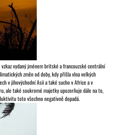
o vzkaz vydaný jménem britské a francouzské centrální
klimatických změn od doby, kdy přišla vlna velkých
ech v jihovýchodní Asii a také sucho v Africe a v
turu, ale také soukromé majetky upozorňuje dále na to,
duktivitu toto všechno negativně dopadá.