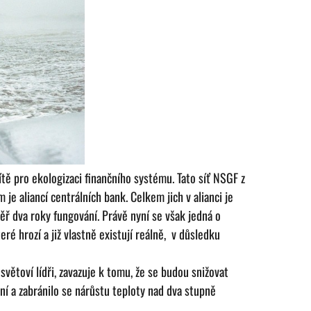
tě pro ekologizaci finančního systému. Tato síť NSGF z
je aliancí centrálních bank. Celkem jich v alianci je
měř dva roky fungování. Právě nyní se však jedná o
eré hrozí a již vlastně existují reálně, v důsledku
světoví lídři, zavazuje k tomu, že se budou snižovat
ní a zabránilo se nárůstu teploty nad dva stupně