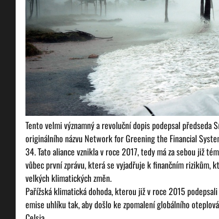
Tento velmi významný a revoluční dopis podepsal předseda Sí
originálního názvu Network for Greening the Financial System 
34. Tato aliance vznikla v roce 2017, tedy má za sebou již té
vůbec první zprávu, která se vyjadřuje k finančním rizikům, kt
velkých klimatických změn.
Pařížská klimatická dohoda, kterou již v roce 2015 podepsali 
emise uhlíku tak, aby došlo ke zpomalení globálního oteplová
Celsia.