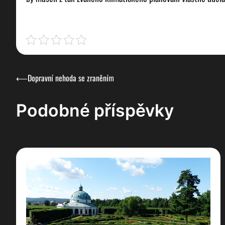
Navigace
⟵
Dopravní nehoda se zraněním
pro
Podobné příspěvky
příspěvek