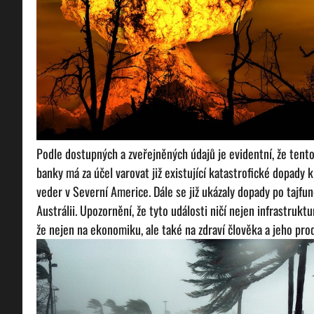
Podle dostupných a zveřejněných údajů je evidentní, že tent
banky má za účel varovat již existující katastrofické dopady 
veder v Severní Americe. Dále se již ukázaly dopady po tajfun
Austrálii. Upozornění, že tyto události ničí nejen infrastruk
že nejen na ekonomiku, ale také na zdraví člověka a jeho pro