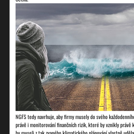
NGFS tedy navrhuje, aby firmy musely do svého každodenního 
právě i monitorování finančních rizik, které by vznikly práv
by museli z tak zvaného klimatického plánování vlastně udělat 