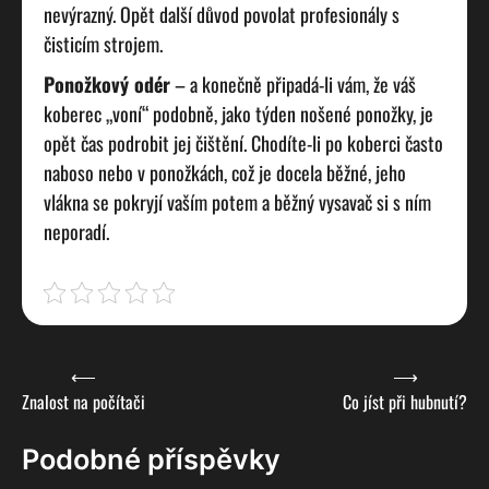
nevýrazný. Opět další důvod povolat profesionály s
čisticím strojem.
Ponožkový odér
– a konečně připadá-li vám, že váš
koberec „voní“ podobně, jako týden nošené ponožky, je
opět čas podrobit jej čištění. Chodíte-li po koberci často
naboso nebo v ponožkách, což je docela běžné, jeho
vlákna se pokryjí vaším potem a běžný vysavač si s ním
neporadí.
Navigace
⟵
⟶
Znalost na počítači
Co jíst při hubnutí?
pro
příspěvek
Podobné příspěvky