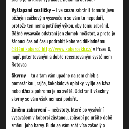
Vyšlapané cestičky
– i ve snaze zabránit tomuto jevu
běžným sáčkovým vysavačem se vám to nepodaří,
protože ten nemá patřičný výkon, aby tomu zabránil.
Běžné vysavače odstraní jen zlomek nečistot, a proto je
žádoucí čas od času podrobit koberec důkladnému
čištění koberců
http://www.kobercekk.cz/
v Praze 6,
např. patentovaným a dobře recenzovaným systémem
Rotovac.
Skvrny
– tu a tam vám upadne na zem chléb s
pomazánkou, rajče, čokoládové oplatky, vylije se káva
nebo džus a pohroma je na světě. Odstranit všechny
skvrny se vám však nemusí podařit.
Změna zabarvení
– nečistoty, které po vysávání
vysavačem v koberci zůstanou, způsobí po určité době
změnu jeho barvy. Bude se vám zdát více zašedlý a