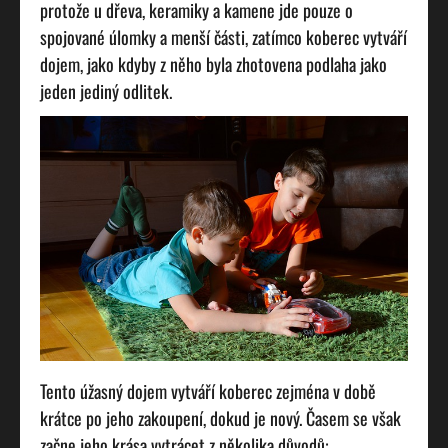
protože u dřeva, keramiky a kamene jde pouze o
spojované úlomky a menší části, zatímco koberec vytváří
dojem, jako kdyby z něho byla zhotovena podlaha jako
jeden jediný odlitek.
Tento úžasný dojem vytváří koberec zejména v době
krátce po jeho zakoupení, dokud je nový. Časem se však
začne jeho krása vytrácet z několika důvodů: