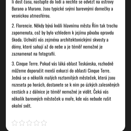
li dost času, nastupte do lodi a nechte se odvézt na ostrovy
Burano a Murano. Jsou typické svými barevnými domečky a
vesnickou atmosférou.
Florencie. Někdy bývá kvůli hlavnímu městu Řím tak trochu
zapomenuta, což by bylo vzhledem k jejímu půvabu opravdu
škoda. Uchvátí vás zejména architektonickými skvosty a
dómy, které sahají až do nebe a je téměř nemožné je
zaznamenat na fotografii.
Cinque Terre. Pokud vás láká oblast Toskánska, rozhodně
můžeme doporučit menší exkurzi do oblasti Cinque Terre.
Jedná se o několik malých roztomilých městeček, která jsou
rozeseta po horách, dostanete se k nim po úzkých zalesněných
cestách a z dálnice je téměř nemožné je vidět. Čeká vás
několik barevných městeček u moře, kde vás nebude rušit
okolní svět.