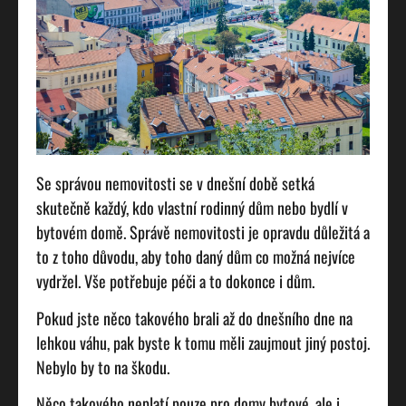
Se správou nemovitosti se v dnešní době setká
skutečně každý, kdo vlastní rodinný dům nebo bydlí v
bytovém domě. Správě nemovitosti je opravdu důležitá a
to z toho důvodu, aby toho daný dům co možná nejvíce
vydržel. Vše potřebuje péči a to dokonce i dům.
Pokud jste něco takového brali až do dnešního dne na
lehkou váhu, pak byste k tomu měli zaujmout jiný postoj.
Nebylo by to na škodu.
Něco takového neplatí pouze pro domy bytové, ale i