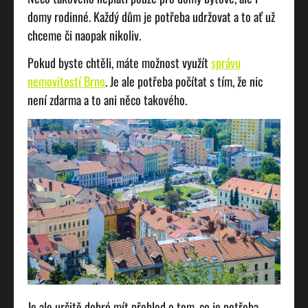
domy rodinné. Každý dům je potřeba udržovat a to ať už
chceme či naopak nikoliv.
Pokud byste chtěli, máte možnost využít
správu
nemovitostí Brno
. Je ale potřeba počítat s tím, že nic
není zdarma a to ani něco takového.
Je ale určitě dobré mít přehled o tom, co je potřeba