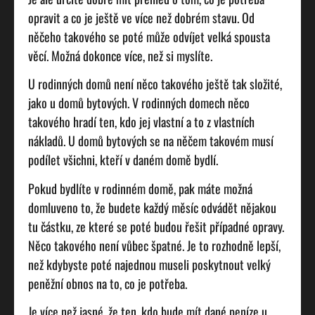
opravit a co je ještě ve více než dobrém stavu. Od
něčeho takového se poté může odvíjet velká spousta
věcí. Možná dokonce více, než si myslíte.
U rodinných domů není něco takového ještě tak složité,
jako u domů bytových. V rodinných domech něco
takového hradí ten, kdo jej vlastní a to z vlastních
nákladů. U domů bytových se na něčem takovém musí
podílet všichni, kteří v daném domě bydlí.
Pokud bydlíte v rodinném domě, pak máte možná
domluveno to, že budete každý měsíc odvádět nějakou
tu částku, ze které se poté budou řešit případné opravy.
Něco takového není vůbec špatné. Je to rozhodně lepší,
než kdybyste poté najednou museli poskytnout velký
peněžní obnos na to, co je potřeba.
Je více než jasné, že ten, kdo bude mít dané peníze u