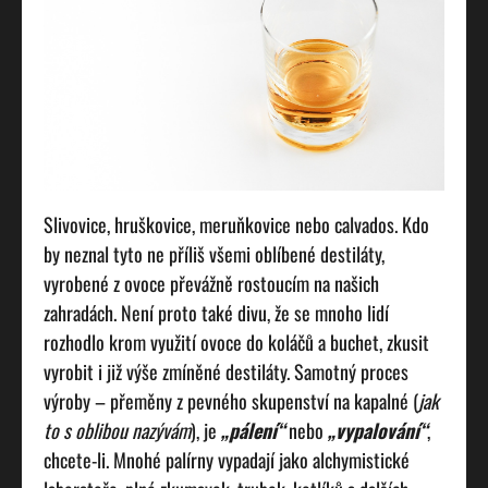
Slivovice, hruškovice, meruňkovice nebo calvados. Kdo
by neznal tyto ne příliš všemi oblíbené destiláty,
vyrobené z ovoce převážně rostoucím na našich
zahradách. Není proto také divu, že se mnoho lidí
rozhodlo krom využití ovoce do koláčů a buchet, zkusit
vyrobit i již výše zmíněné destiláty.
Samotný proces
výroby – přeměny z pevného skupenství na kapalné (
jak
to s oblibou nazývám
), je
„pálení“
nebo
„vypalování“
,
chcete-li. Mnohé palírny vypadají jako alchymistické