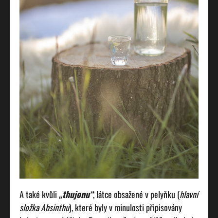
A také kvůli
„thujonu“
, látce obsažené v pelyňku (
hlavní
složka Absinthu
), které byly v minulosti připisovány