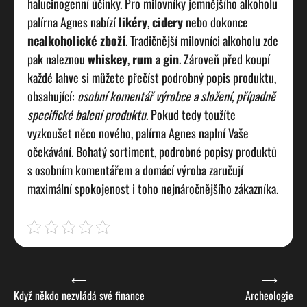
halucinogenní účinky.
Pro milovníky jemnějšího alkoholu
palírna Agnes nabízí
likéry
,
cidery
nebo dokonce
nealkoholické zboží
. Tradičnější milovníci alkoholu zde
pak naleznou
whiskey
,
rum
a
gin
. Zároveň před koupí
každé lahve si můžete přečíst podrobný popis produktu,
obsahující:
osobní komentář výrobce a složení, případně
specifické balení produktu
.
Pokud tedy toužíte
vyzkoušet něco nového, palírna Agnes naplní Vaše
očekávání. Bohatý sortiment, podrobné popisy produktů
s osobním komentářem a domácí výroba zaručují
maximální spokojenost i toho nejnáročnějšího zákazníka.
Navigace
⟵
⟶
Když někdo nezvládá své finance
Archeologie
pro