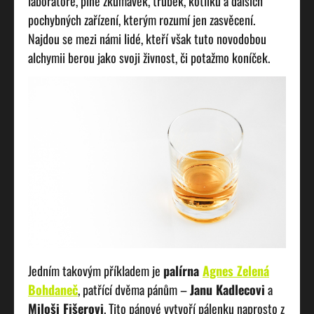
laboratoře, plné zkumavek, trubek, kotlíků a dalších
pochybných zařízení, kterým rozumí jen zasvěcení.
Najdou se mezi námi lidé, kteří však tuto novodobou
alchymii berou jako svoji živnost, či potažmo koníček.
Jedním takovým příkladem je
palírna
Agnes Zelená
Bohdaneč
, patřící dvěma pánům –
Janu Kadlecovi
a
Miloši Fišerovi
.
Tito pánové vytvoří pálenku naprosto z