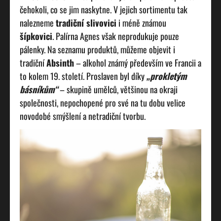
čehokoli, co se jim naskytne. V jejich sortimentu tak
nalezneme
tradiční slivovici
i méně známou
šípkovici
. Palírna Agnes však neprodukuje pouze
pálenky.
Na seznamu produktů, můžeme objevit i
tradiční
Absinth
– alkohol známý především ve Francii a
to kolem 19. století. Proslaven byl díky
„prokletým
básníkům“
– skupině umělců, většinou na okraji
společnosti, nepochopené pro své na tu dobu velice
novodobé smýšlení a netradiční tvorbu.