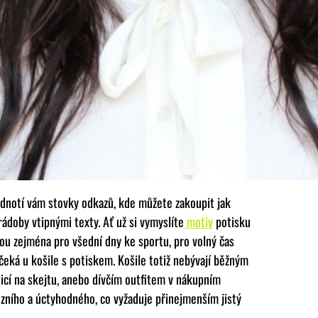
hodnotí vám stovky odkazů, kde můžete zakoupit jak
 rádoby vtipnými texty. Ať už si vymyslíte
motiv
potisku
nou zejména pro všední dny ke sportu, pro volný čas
čeká u košile s potiskem. Košile totiž nebývají běžným
icí na skejtu, anebo dívčím outfitem v nákupním
ózního a úctyhodného, co vyžaduje přinejmenším jistý