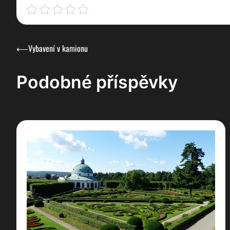
Navigace
⟵
Vybavení v kamionu
pro
Podobné příspěvky
příspěvek