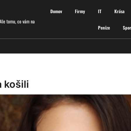
Domov
Firmy
IT
Krása
 Ale tomu, co vám na
Peníze
Spor
 košili