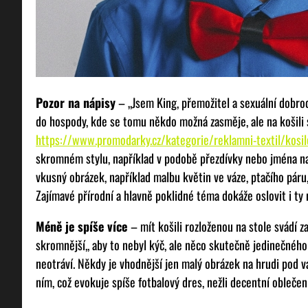
Pozor na nápisy
– „Jsem King, přemožitel a sexuální dobrod
do hospody, kde se tomu někdo možná zasměje, ale na košili
https://www.promodarky.cz/kategorie/reklamni-textil/kosil
skromném stylu, například v podobě přezdívky nebo jména na
vkusný obrázek, například malbu květin ve váze, ptačího páru
Zajímavé přírodní a hlavně poklidné téma dokáže oslovit i ty 
Méně je spíše více
– mít košili rozloženou na stole svádí z
skromnější,, aby to nebyl kýč, ale něco skutečně jedinečnéh
neotráví. Někdy je vhodnější jen malý obrázek na hrudi pod va
ním, což evokuje spíše fotbalový dres, nežli decentní oblečení