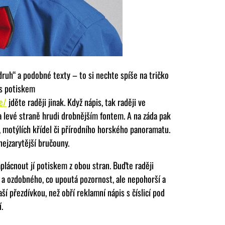
ruh“ a podobné texty – to si nechte spíše na tričko
 s potiskem
e/
jděte raději jinak. Když nápis, tak raději ve
 levé straně hrudi drobnějším fontem. A na záda pak
, motýlích křídel či přírodního horského panoramatu.
nejzarytější bručouny.
aplácnout jí potiskem z obou stran. Buďte raději
o a ozdobného, co upoutá pozornost, ale nepohorší a
ší přezdívkou, než obří reklamní nápis s číslicí pod
.