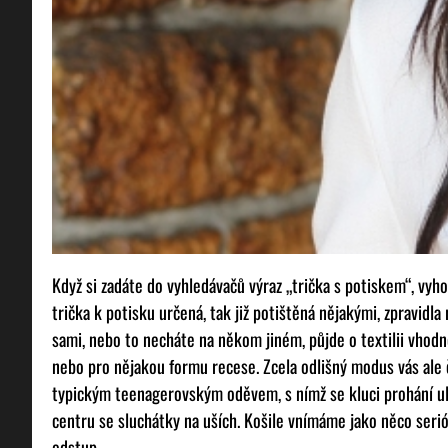
Když si zadáte do vyhledávačů výraz „trička s potiskem“, vy
trička k potisku určená, tak již potištěná nějakými, zpravidla
sami, nebo to necháte na někom jiném, půjde o textilii vhod
nebo pro nějakou formu recese. Zcela odlišný modus vás ale 
typickým teenagerovským oděvem, s nímž se kluci prohání ul
centru se sluchátky na uších. Košile vnímáme jako něco seri
odstup.