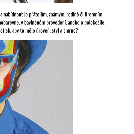
 a nabídnout je přátelům, známým, rodině či firemním
nobarevné, v bavlněném provedení, anebo o polokošile,
otisk, aby to mělo úroveň, styl a šmrnc?