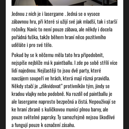
Jednou z nich je i lasergame
. Jedná se o vysoce
zábavnou hru, při které si užijí své jak mladší, tak i starší
ročníky. Navíc to není pouze zábava, ale někdy i docela
pořádná fuška, takže během hraní něco pozitivního
uděláte i pro své tělo.
Pokud by se k něčemu měla tato hra připodobnit,
nejspíše nejblíže má k paintballu. I zde po sobě střílí více
lidí najednou. Nejčastěji to jsou dvě party, které
navzájem soupeří ve hrách, která mají různá pravidla.
Někdy stačí je „zlikvidovat“ protivníkův tým, jindy se
kradou vlajky nebo podobně. Na rozdíl od paintballu je
ale lasergame naprosto bezpečná a čistá. Nepoužívají se
ke hraní zbraně s kuličkovou municí plnou barvy, ale
pouze světelné paprsky. Ty samozřejmě nejsou škodlivé
a fungují pouze k označení zásahu.