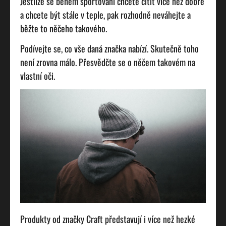
Jestliže se během sportování chcete cítit více než dobře
a chcete být stále v teple, pak rozhodně neváhejte a
běžte to něčeho takového.
Podívejte se, co vše daná značka nabízí. Skutečně toho
není zrovna málo. Přesvědčte se o něčem takovém na
vlastní oči.
Produkty od značky Craft představují i více než hezké