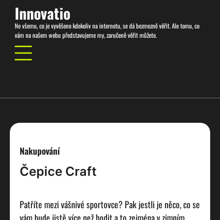
Skip
Innovatio
to
Ne všemu, co je vyvěšeno kdekoliv na internetu, se dá bezmezně věřit. Ale tomu, co
content
vám na našem webu představujeme my, zaručeně věřit můžete.
Nakupování
Čepice Craft
Patříte mezi vášnivé sportovce? Pak jestli je něco, co se
vám bude jistě více než hodit a to zejména v zimním