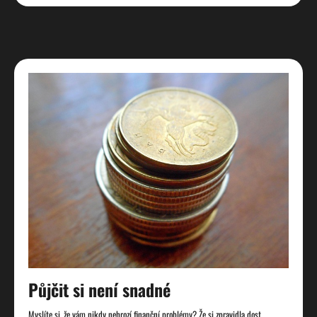
Půjčit si není snadné
Myslíte si, že vám nikdy nehrozí finanční problémy? Že si zpravidla dost