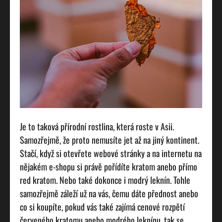
Je to taková přírodní rostlina, která roste v Asii.
Samozřejmě, že proto nemusíte jet až na jiný kontinent.
Stačí, když si otevřete webové stránky a na internetu na
nějakém e-shopu si právě pořídíte kratom anebo přímo
red kratom. Nebo také dokonce i modrý leknín. Tohle
samozřejmě záleží už na vás, čemu dáte přednost anebo
co si koupíte, pokud vás také zajímá cenové rozpětí
červeného kratomu anebo modrého leknínu, tak se