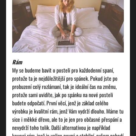
Rám
My se budeme bavit o posteli pro každodenní spaní,
protože ta je nejdůležitější pro spánek. Pokud jste po
probuzení celý rozlámaní, tak je ideální čas na změnu,
protože sami uvidíte, jak po spánku na nové posteli
budete odpočatí. První věcí, jenž je základ celého
výrobku je kvalitní rám, jenž Vám vydrží dlouho. Máme tu
sice i měkké dřevo, ale to je jen pro občasné přespání a
nevydrží toho tolik. Další alternativou je například
kovový rám, jenž je velice pevný a stabilní, ovšem nehodí