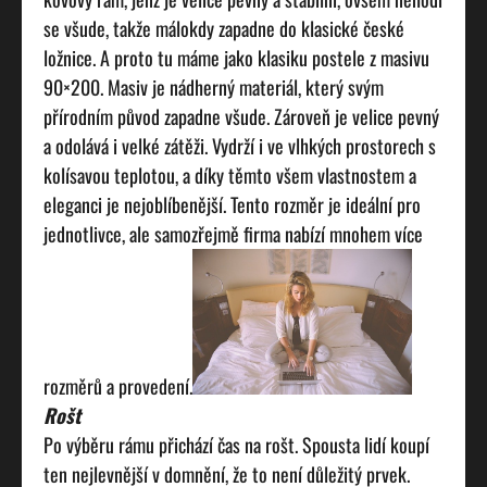
se všude, takže málokdy zapadne do klasické české
ložnice. A proto tu máme jako klasiku
postele z masivu
90×200
. Masiv je nádherný materiál, který svým
přírodním původ zapadne všude. Zároveň je velice pevný
a odolává i velké zátěži. Vydrží i ve vlhkých prostorech s
kolísavou teplotou, a díky těmto všem vlastnostem a
eleganci je nejoblíbenější. Tento rozměr je ideální pro
jednotlivce, ale samozřejmě firma nabízí mnohem více
rozměrů a provedení.
Rošt
Po výběru rámu přichází čas na rošt. Spousta lidí koupí
ten nejlevnější v domnění, že to není důležitý prvek.