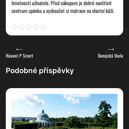
hmotnosti uživatele. Před nákupem je dobré navštívit
centrum spánku a vyzkoušet si matrace na vlastní kůží.
Navigace
⟵
⟶
Huawei P Smart
Dunajská škola
pro
příspěvek
Podobné příspěvky