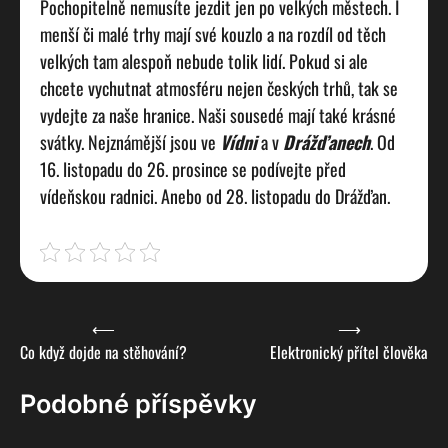
Pochopitelně nemusíte jezdit jen po velkých městech. I
menší či malé trhy mají své kouzlo a na rozdíl od těch
velkých tam alespoň nebude tolik lidí. Pokud si ale
chcete vychutnat atmosféru nejen českých trhů, tak se
vydejte za naše hranice. Naši sousedé mají také krásné
svátky. Nejznámější jsou ve
Vídni
a v
Drážďanech
. Od
16. listopadu do 26. prosince se podívejte před
vídeňskou radnici. Anebo od 28. listopadu do Drážďan.
Navigace
⟵
⟶
Co když dojde na stěhování?
Elektronický přítel člověka
pro
příspěvek
Podobné příspěvky