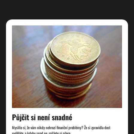
Půjčit si není snadné
Myslíte si, že vám nikdy nehrozí finanční problémy? Že si zpravidla dost
vyděláte, a kdyby snad ne, můžete si přece…