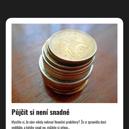
Půjčit si není snadné
Myslíte si, že vám nikdy nehrozí finanční problémy? Že si zpravidla dost
vyděláte, a kdyby snad ne, můžete si přece…