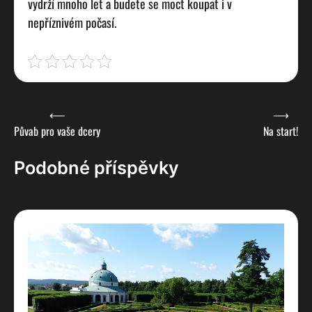
vydrží mnoho let a budete se moct koupat i v
nepříznivém počasí.
Navigace
⟵
⟶
Půvab pro vaše dcery
Na start!
pro
příspěvek
Podobné příspěvky