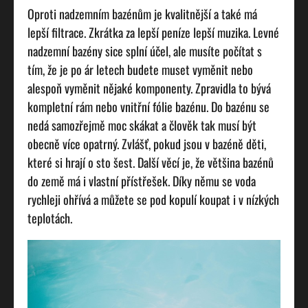
Oproti nadzemním bazénům je kvalitnější a také má
lepší filtrace. Zkrátka za lepší peníze lepší muzika. Levné
nadzemní bazény sice splní účel, ale musíte počítat s
tím, že je po ár letech budete muset vyměnit nebo
alespoň vyměnit nějaké komponenty. Zpravidla to bývá
kompletní rám nebo vnitřní fólie bazénu. Do bazénu se
nedá samozřejmě moc skákat a člověk tak musí být
obecně více opatrný. Zvlášť, pokud jsou v bazéně děti,
které si hrají o sto šest. Další věcí je, že většina bazénů
do země má i vlastní přístřešek. Díky němu se voda
rychleji ohřívá a můžete se pod kopulí koupat i v nízkých
teplotách.