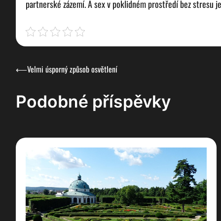
partnerské zázemí. A sex v poklidném prostředí bez stresu 
Navigace
⟵
Velmi úsporný způsob osvětlení
pro
Podobné příspěvky
příspěvek