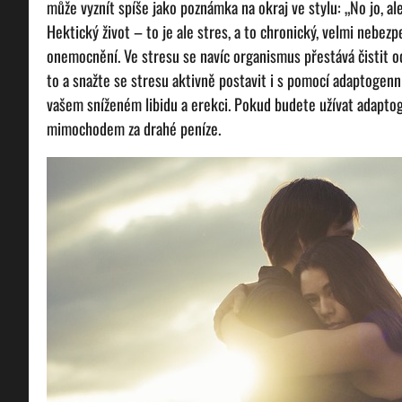
může vyznít spíše jako poznámka na okraj ve stylu: „No jo, ale
Hektický život – to je ale stres, a to chronický, velmi nebezp
onemocnění. Ve stresu se navíc organismus přestává čistit od
to a snažte se stresu aktivně postavit i s pomocí adaptogenní
vašem sníženém libidu a erekci. Pokud budete užívat adapto
mimochodem za drahé peníze.