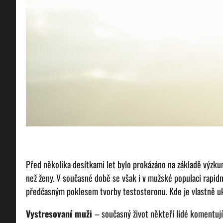
Před několika desítkami let bylo prokázáno na základě výzk
než ženy. V současné době se však i v mužské populaci rapidně
předčasným poklesem tvorby testosteronu. Kde je vlastně u
Vystresovaní muži
– současný život někteří lidé komentuj