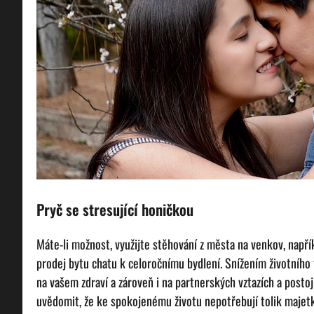
Pryč se stresující honičkou
Máte-li možnost, využijte stěhování z města na venkov, napří
prodej bytu chatu k celoročnímu bydlení. Snížením životního t
na vašem zdraví a zároveň i na partnerských vztazích a postoji
uvědomit, že ke spokojenému životu nepotřebují tolik majetku