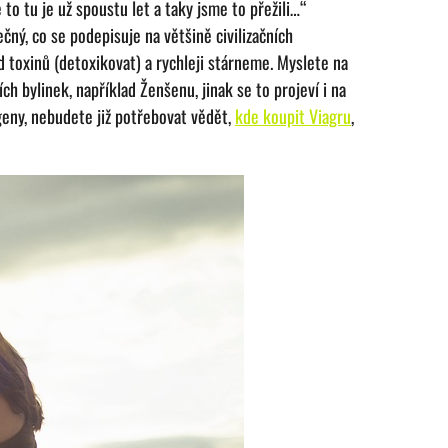
 to tu je už spoustu let a taky jsme to přežili…“
ečný, co se podepisuje na většině civilizačních
 toxinů (detoxikovat) a rychleji stárneme. Myslete na
ch bylinek, například Ženšenu, jinak se to projeví i na
geny, nebudete již potřebovat vědět,
kde koupit Viagru
,