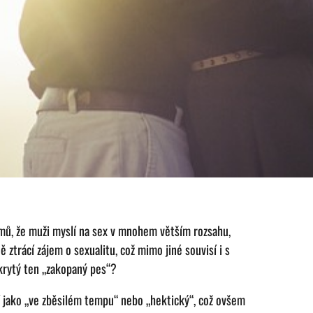
umů, že muži myslí na sex v mnohem větším rozsahu,
 ztrácí zájem o sexualitu, což mimo jiné souvisí i s
krytý ten „zakopaný pes“?
í jako „ve zběsilém tempu“ nebo „hektický“, což ovšem