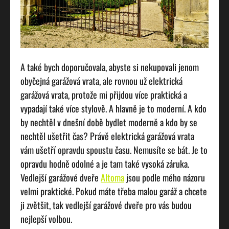
A také bych doporučovala, abyste si nekupovali jenom
obyčejná garážová vrata, ale rovnou už elektrická
garážová vrata, protože mi přijdou více praktická a
vypadají také více stylově. A hlavně je to moderní. A kdo
by nechtěl v dnešní době bydlet moderně a kdo by se
nechtěl ušetřit čas? Právě elektrická garážová vrata
vám ušetří opravdu spoustu času. Nemusíte se bát. Je to
opravdu hodně odolné a je tam také vysoká záruka.
Vedlejší garážové dveře
Altoma
jsou podle mého názoru
velmi praktické. Pokud máte třeba malou garáž a chcete
ji zvětšit, tak vedlejší garážové dveře pro vás budou
nejlepší volbou.