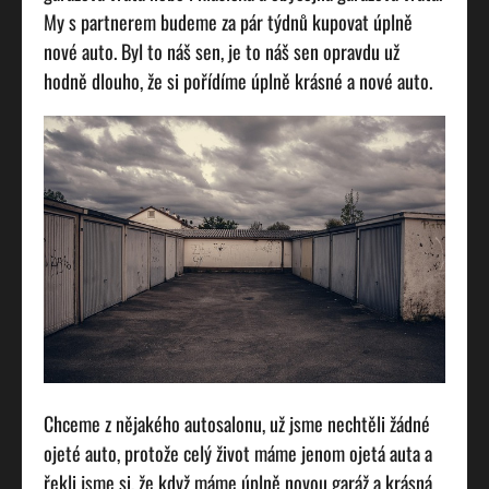
My s partnerem budeme za pár týdnů kupovat úplně
nové auto. Byl to náš sen, je to náš sen opravdu už
hodně dlouho, že si pořídíme úplně krásné a nové auto.
Chceme z nějakého autosalonu, už jsme nechtěli žádné
ojeté auto, protože celý život máme jenom ojetá auta a
řekli jsme si, že když máme úplně novou garáž a krásná