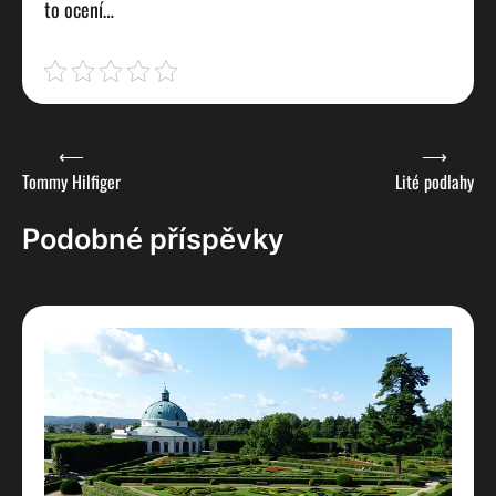
to ocení…
Navigace
⟵
⟶
Tommy Hilfiger
Lité podlahy
pro
příspěvek
Podobné příspěvky