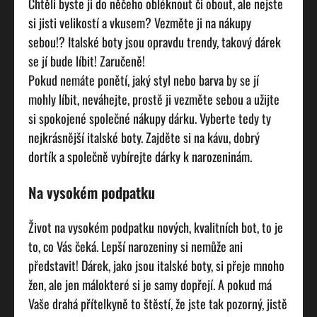
Chtěli byste ji do něčeho obléknout či obout, ale nejste
si jisti velikostí a vkusem? Vezměte ji na nákupy
sebou!? Italské boty jsou opravdu trendy, takový dárek
se jí bude líbit! Zaručeně!
Pokud nemáte ponětí, jaký styl nebo barva by se jí
mohly líbit, neváhejte, prostě ji vezměte sebou a užijte
si spokojené společné nákupy dárku. Vyberte tedy ty
nejkrásnější
italské boty
. Zajděte si na kávu, dobrý
dortík a společně vybírejte dárky k narozeninám.
Na vysokém podpatku
Život na vysokém podpatku nových, kvalitních bot, to je
to, co Vás čeká. Lepší narozeniny si nemůže ani
představit! Dárek, jako jsou italské boty, si přeje mnoho
žen, ale jen málokteré si je samy dopřejí. A pokud má
Vaše drahá přítelkyně to štěstí, že jste tak pozorný, jistě