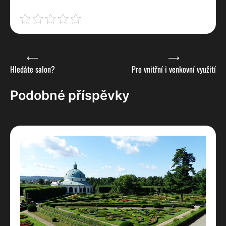
Navigace
⟵
⟶
Hledáte salon?
Pro vnitřní i venkovní využití
pro
příspěvek
Podobné příspěvky