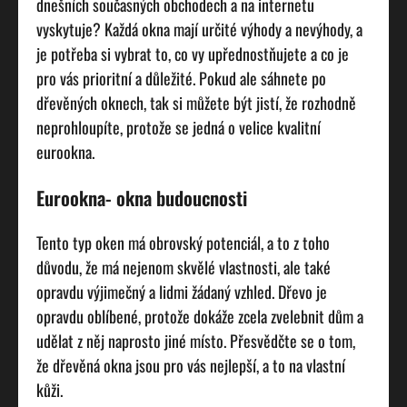
dnešních současných obchodech a na internetu
vyskytuje? Každá okna mají určité výhody a nevýhody, a
je potřeba si vybrat to, co vy upřednostňujete a co je
pro vás prioritní a důležité. Pokud ale sáhnete po
dřevěných oknech, tak si můžete být jistí, že rozhodně
neprohloupíte, protože se jedná o velice kvalitní
eurookna
.
Eurookna- okna budoucnosti
Tento typ oken má obrovský potenciál, a to z toho
důvodu, že má nejenom skvělé vlastnosti, ale také
opravdu výjimečný a lidmi žádaný vzhled. Dřevo je
opravdu oblíbené, protože dokáže zcela zvelebnit dům a
udělat z něj naprosto jiné místo. Přesvědčte se o tom,
že dřevěná okna jsou pro vás nejlepší, a to na vlastní
kůži.