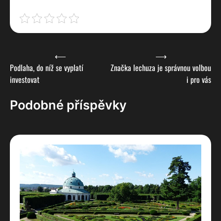
Navigace
⟵
⟶
Podlaha, do níž se vyplatí
Značka lechuza je správnou volbou
pro
investovat
i pro vás
příspěvek
Podobné příspěvky